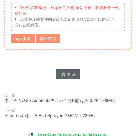
升级为VIP会员，尊享热门图包 全站下载，收藏必备一站
式拥有。
若图包压缩文件的后缀无法识别改成“7z”就可以解压了，
请勿在线解压。
新人必看
解压教程
赞(
0
)

上一篇
半半子 NO.85 Automataヨルハ二号B型 は黑 [52P-186MB]
下一篇
Sehee (세희) – A Bad Sprayer [78P1V-1.78GB]