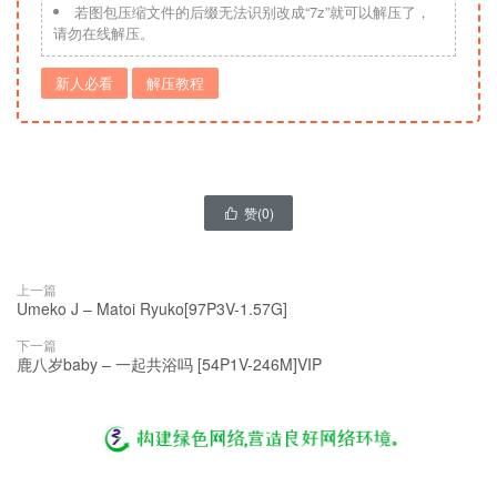
若图包压缩文件的后缀无法识别改成“7z”就可以解压了，
请勿在线解压。
新人必看
解压教程
赞(
0
)

上一篇
Umeko J – Matoi Ryuko[97P3V-1.57G]
下一篇
鹿八岁baby – 一起共浴吗 [54P1V-246M]VIP