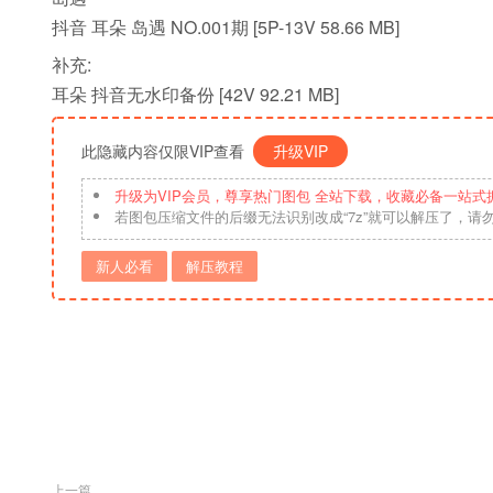
抖音 耳朵 岛遇 NO.001期 [5P-13V 58.66 MB]
补充:
耳朵 抖音无水印备份 [42V 92.21 MB]
此隐藏内容仅限VIP查看
升级VIP
升级为VIP会员，尊享热门图包 全站下载，收藏必备一站式
若图包压缩文件的后缀无法识别改成“7z”就可以解压了，请
新人必看
解压教程
上一篇