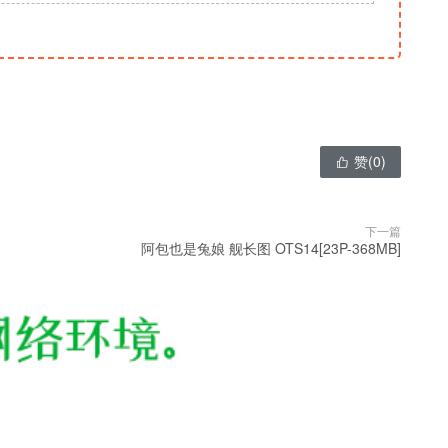
赞(
0
)

下一篇
阿包也是兔娘 舰长图 OTS14[23P-368MB]