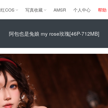
网红COS
写真收藏
AMSR
个人中心
帮助
阿包也是兔娘 my rose玫瑰[46P-712MB]