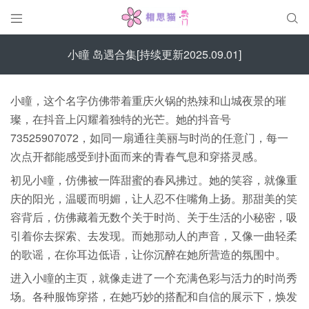


小瞳 岛遇合集[持续更新2025.09.01]
小瞳，这个名字仿佛带着重庆火锅的热辣和山城夜景的璀
璨，在抖音上闪耀着独特的光芒。她的抖音号
73525907072，如同一扇通往美丽与时尚的任意门，每一
次点开都能感受到扑面而来的青春气息和穿搭灵感。
初见小瞳，仿佛被一阵甜蜜的春风拂过。她的笑容，就像重
庆的阳光，温暖而明媚，让人忍不住嘴角上扬。那甜美的笑
容背后，仿佛藏着无数个关于时尚、关于生活的小秘密，吸
引着你去探索、去发现。而她那动人的声音，又像一曲轻柔
的歌谣，在你耳边低语，让你沉醉在她所营造的氛围中。
进入小瞳的主页，就像走进了一个充满色彩与活力的时尚秀
场。各种服饰穿搭，在她巧妙的搭配和自信的展示下，焕发