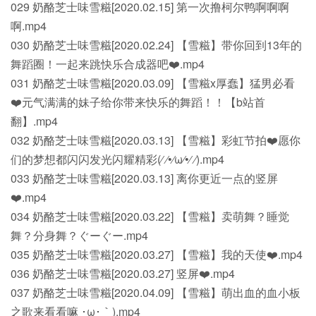
029 奶酪芝士味雪糍[2020.02.15] 第一次撸柯尔鸭啊啊啊
啊.mp4
030 奶酪芝士味雪糍[2020.02.24] 【雪糍】带你回到13年的
舞蹈圈！一起来跳快乐合成器吧❤️.mp4
031 奶酪芝士味雪糍[2020.03.09] 【雪糍x厚蠢】猛男必看
❤️元气满满的妹子给你带来快乐的舞蹈！！【b站首
翻】.mp4
032 奶酪芝士味雪糍[2020.03.13] 【雪糍】彩虹节拍❤️愿你
们的梦想都闪闪发光闪耀精彩(⁄ ⁄•⁄ω⁄•⁄ ⁄).mp4
033 奶酪芝士味雪糍[2020.03.13] 离你更近一点的竖屏
❤️.mp4
034 奶酪芝士味雪糍[2020.03.22] 【雪糍】卖萌舞？睡觉
舞？分身舞？ぐーぐー.mp4
035 奶酪芝士味雪糍[2020.03.27] 【雪糍】我的天使❤️.mp4
036 奶酪芝士味雪糍[2020.03.27] 竖屏❤️.mp4
037 奶酪芝士味雪糍[2020.04.09] 【雪糍】萌出血的血小板
之歌来看看嘛 ･ω･｀).mp4