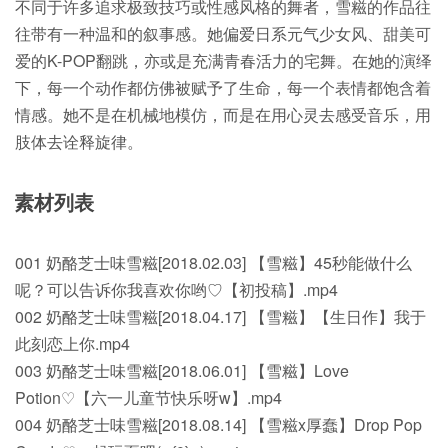
不同于许多追求极致技巧或性感风格的舞者，雪糍的作品往
往带有一种温和的叙事感。她偏爱日系元气少女风、甜美可
爱的K-POP翻跳，亦或是充满青春活力的宅舞。在她的演绎
下，每一个动作都仿佛被赋予了生命，每一个表情都饱含着
情感。她不是在机械地模仿，而是在用心灵去感受音乐，用
肢体去诠释旋律。
素材列表
001 奶酪芝士味雪糍[2018.02.03] 【雪糍】45秒能做什么
呢？可以告诉你我喜欢你哟♡【初投稿】.mp4
002 奶酪芝士味雪糍[2018.04.17] 【雪糍】【生日作】我于
此刻恋上你.mp4
003 奶酪芝士味雪糍[2018.06.01] 【雪糍】Love
Potion♡【六一儿童节快乐呀w】.mp4
004 奶酪芝士味雪糍[2018.08.14] 【雪糍x厚蠢】Drop Pop