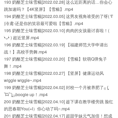
193 奶酪芝士味雪糍[2022.02.28] 这么近距离的话…你会心
跳加速吗？【4K竖屏】【雪糍】.mp4
194 奶酪芝士味雪糍[2022.03.05] 这男友视角谁受的了呀( ∇
)泠鸢-还是你的笑容最可爱啦【雪糍】.mp4
195 奶酪芝士味雪糍[2022.03.10] 肉肉的女孩最讨喜啦！(
•̀ᴗ•́ ) 超近竖屏.mp4
196 奶酪芝士味雪糍[2022.03.19] 【福建师范大学申请出
战！】高校手势舞.mp4
197 奶酪芝士味雪糍[2022.03.20] 【雪糍】软萌Q弹兔子
舞！.mp4
198 奶酪芝士味雪糍[2022.03.27] 【竖屏】健康运动风
wiggle wiggle~.mp4
199 奶酪芝士味雪糍[2022.04.02] 封校一个月被养肥了₍₍ (̨̡
‾᷄ᗣ‾᷅ )̧̢ ₎₎boogie up！.mp4
200 奶酪芝士味雪糍[2022.04.10] 趁下课在教学楼旁跳 脸红
的思春期You(=I）你心动了吗~.mp4
201 奶酪芝士味雪糍[2022.04.17] 超甜学妹元气加倍！想成