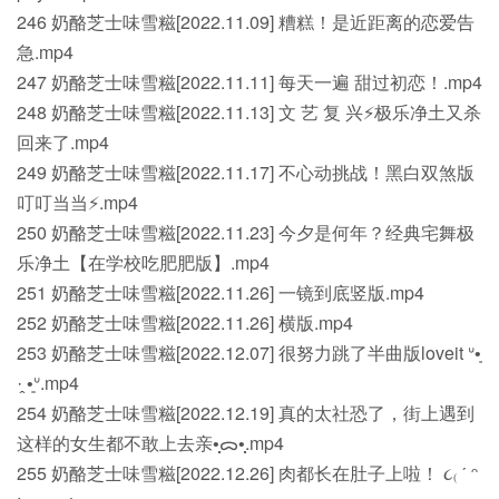
246 奶酪芝士味雪糍[2022.11.09] 糟糕！是近距离的恋爱告
急.mp4
247 奶酪芝士味雪糍[2022.11.11] 每天一遍 甜过初恋！.mp4
248 奶酪芝士味雪糍[2022.11.13] 文 艺 复 兴⚡️极乐净土又杀
回来了.mp4
249 奶酪芝士味雪糍[2022.11.17] 不心动挑战！黑白双煞版
叮叮当当⚡️.mp4
250 奶酪芝士味雪糍[2022.11.23] 今夕是何年？经典宅舞极
乐净土【在学校吃肥肥版】.mp4
251 奶酪芝士味雪糍[2022.11.26] 一镜到底竖版.mp4
252 奶酪芝士味雪糍[2022.11.26] 横版.mp4
253 奶酪芝士味雪糍[2022.12.07] 很努力跳了半曲版loveit ᐡ•͈
·̭ •͈ᐡ.mp4
254 奶酪芝士味雪糍[2022.12.19] 真的太社恐了，街上遇到
这样的女生都不敢上去亲•̩̩̩̩ᯅ•̩̩̩̩.mp4
255 奶酪芝士味雪糍[2022.12.26] 肉都长在肚子上啦！ ૮₍ ˊ ᵔ