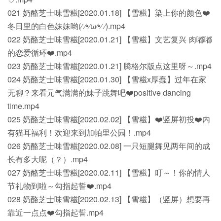
021 奶酪芝士味雪糍[2020.01.18] 【雪糍】染上你的颜色❤️
冬日里的白色妹妹哟(⁄ ⁄•⁄ω⁄•⁄ ⁄).mp4
022 奶酪芝士味雪糍[2020.01.21] 【雪糍】文艺复兴 肉嘟嘟
的恋爱循环❤️.mp4
023 奶酪芝士味雪糍[2020.01.21] 腾格尔版点这里呀～.mp4
024 奶酪芝士味雪糍[2020.01.30] 【雪糍x厚蠢】过年在家
无聊？来看元气满满的妹子跳舞吧❤️positive dancing
time.mp4
025 奶酪芝士味雪糍[2020.02.02] 【雪糍】❤️竖屏初投❤️内
有猫耳福利！欢迎来到加帕里公园！.mp4
026 奶酪芝士味雪糍[2020.02.08] 一只短腿舞见两年间的成
长有多大呢（？）.mp4
027 奶酪芝士味雪糍[2020.02.11] 【雪糍】叮～！你的情人
节礼物到啦～勾指起誓❤️.mp4
028 奶酪芝士味雪糍[2020.02.13] 【雪糍】（竖屏）想要再
靠近一点点❤️勾指起誓.mp4