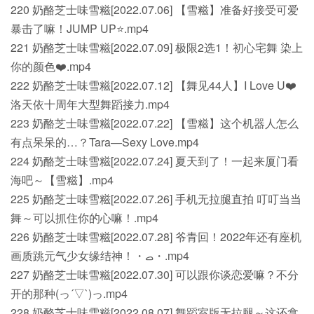
220 奶酪芝士味雪糍[2022.07.06] 【雪糍】准备好接受可爱
暴击了嘛！JUMP UP⭐️.mp4
221 奶酪芝士味雪糍[2022.07.09] 极限2选1！初心宅舞 染上
你的颜色❤️.mp4
222 奶酪芝士味雪糍[2022.07.12] 【舞见44人】I Love U❤️
洛天依十周年大型舞蹈接力.mp4
223 奶酪芝士味雪糍[2022.07.22] 【雪糍】这个机器人怎么
有点呆呆的…？Tara—Sexy Love.mp4
224 奶酪芝士味雪糍[2022.07.24] 夏天到了！一起来厦门看
海吧～【雪糍】.mp4
225 奶酪芝士味雪糍[2022.07.26] 手机无拉腿直拍 叮叮当当
舞～可以抓住你的心嘛！.mp4
226 奶酪芝士味雪糍[2022.07.28] 爷青回！2022年还有座机
画质跳元气少女缘结神！・ࡇ・.mp4
227 奶酪芝士味雪糍[2022.07.30] 可以跟你谈恋爱嘛？不分
开的那种(っ´▽`)っ.mp4
228 奶酪芝士味雪糍[2022.08.07] 舞蹈室版无拉腿～这还拿