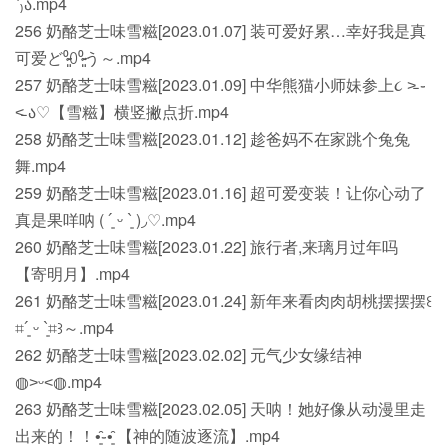
ˋ₎ა.mp4
256 奶酪芝士味雪糍[2023.01.07] 装可爱好累…幸好我是真
可爱ど⁰̷̴͈꒨⁰̷̴͈う～.mp4
257 奶酪芝士味雪糍[2023.01.09] 中华熊猫小师妹参上૮ ˃̵ ֊
˂̵ ა♡【雪糍】横竖撇点折.mp4
258 奶酪芝士味雪糍[2023.01.12] 趁爸妈不在家跳个兔兔
舞.mp4
259 奶酪芝士味雪糍[2023.01.16] 超可爱变装！让你心动了
真是果咩呐 ( ´͈ ᵕ `͈ )◞♡.mp4
260 奶酪芝士味雪糍[2023.01.22] 旅行者,来璃月过年吗
【寄明月】.mp4
261 奶酪芝士味雪糍[2023.01.24] 新年来看肉肉胡桃摆摆摆꒰
⌗´͈ ᵕ `͈⌗꒱～.mp4
262 奶酪芝士味雪糍[2023.02.02] 元气少女缘结神
◍˃ᵕ˂◍.mp4
263 奶酪芝士味雪糍[2023.02.05] 天呐！她好像从动漫里走
出来的！！•͈̑֊•͈̑ 【神的随波逐流】.mp4