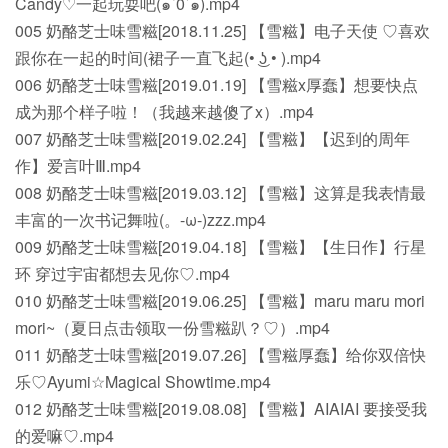
Candy♡一起玩耍吧(๑´0`๑).mp4
005 奶酪芝士味雪糍[2018.11.25] 【雪糍】电子天使 ♡喜欢
跟你在一起的时间(裙子一直飞起(• ͜ʖ • ).mp4
006 奶酪芝士味雪糍[2019.01.19] 【雪糍x厚蠢】想要快点
成为那个样子啦！（我越来越傻了x）.mp4
007 奶酪芝士味雪糍[2019.02.24] 【雪糍】【迟到的周年
作】爱言叶Ⅲ.mp4
008 奶酪芝士味雪糍[2019.03.12] 【雪糍】这算是我表情最
丰富的一次书记舞啦(。-ω-)zzz.mp4
009 奶酪芝士味雪糍[2019.04.18] 【雪糍】【生日作】行星
环 穿过宇宙都想去见你♡.mp4
010 奶酪芝士味雪糍[2019.06.25] 【雪糍】maru maru mori
mori~（夏日点击领取一份雪糍趴？♡）.mp4
011 奶酪芝士味雪糍[2019.07.26] 【雪糍厚蠢】给你双倍快
乐♡Ayumi☆Magical Showtime.mp4
012 奶酪芝士味雪糍[2019.08.08] 【雪糍】AIAIAI 要接受我
的爱嘛♡.mp4