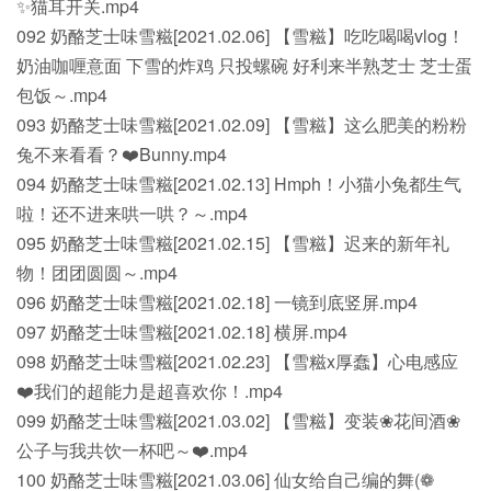
✨猫耳开关.mp4
092 奶酪芝士味雪糍[2021.02.06] 【雪糍】吃吃喝喝vlog！
奶油咖喱意面 下雪的炸鸡 只投螺碗 好利来半熟芝士 芝士蛋
包饭～.mp4
093 奶酪芝士味雪糍[2021.02.09] 【雪糍】这么肥美的粉粉
兔不来看看？❤️Bunny.mp4
094 奶酪芝士味雪糍[2021.02.13] Hmph！小猫小兔都生气
啦！还不进来哄一哄？～.mp4
095 奶酪芝士味雪糍[2021.02.15] 【雪糍】迟来的新年礼
物！团团圆圆～.mp4
096 奶酪芝士味雪糍[2021.02.18] 一镜到底竖屏.mp4
097 奶酪芝士味雪糍[2021.02.18] 横屏.mp4
098 奶酪芝士味雪糍[2021.02.23] 【雪糍x厚蠢】心电感应
❤️我们的超能力是超喜欢你！.mp4
099 奶酪芝士味雪糍[2021.03.02] 【雪糍】变装❀花间酒❀
公子与我共饮一杯吧～❤️.mp4
100 奶酪芝士味雪糍[2021.03.06] 仙女给自己编的舞(❁