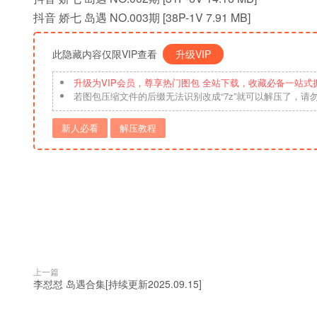
抖音 娇七 岛遇 NO.003期 [38P-1V 7.91 MB]
此隐藏内容仅限VIP查看
升级VIP
升级为VIP会员，尊享热门图包 全站下载，收藏必备一站式
若图包压缩文件的后缀无法识别改成“7z”就可以解压了，请
新人必看
解压教程
上一篇
李怼怼 岛遇合集[持续更新2025.09.15]