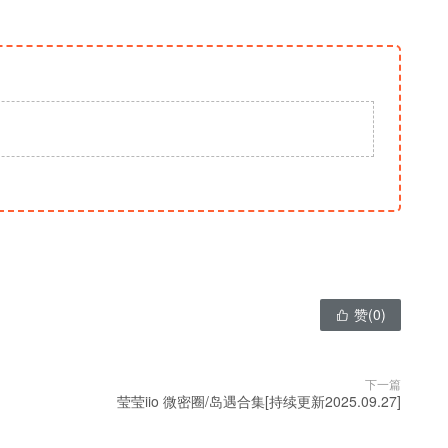
赞(
0
)

下一篇
莹莹iio 微密圈/岛遇合集[持续更新2025.09.27]