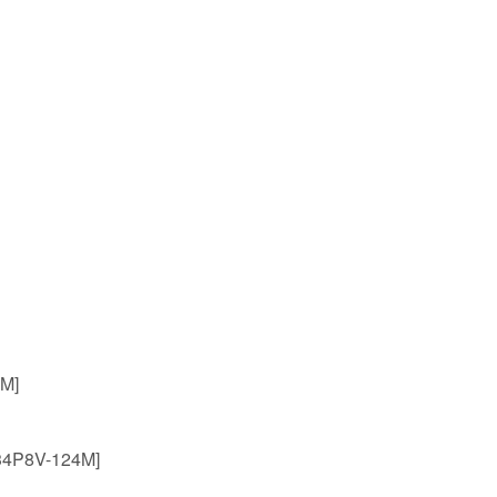
M]
8V-124M]