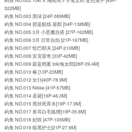
屿鱼 NO.002 Toki X 飛鳥馬トキ兔女郎 蓝色兔子 [45P-
522MB]
屿鱼 NO.003 黑绿 [24P-389MB]
屿鱼 NO.004 碧蓝航线 柴郡 [54P-138MB]
屿鱼 NO.005 3月 小恶魔自搭 [27P-162MB]
屿鱼 NO.006 3月 日常自拍 [21P-167MB]
屿鱼 NO.007 恰巴耶夫 [24P-210MB]
屿鱼 NO.008 安克雷奇 [33P-42MB]
屿鱼 NO.009 蔚蓝档案 toki兔女郎[28P-39.4M]
屿鱼 NO.010 椿 [13P-23MB]
屿鱼 NO.012 女仆[40P-78.9M]
屿鱼 NO.013 Nikke [41P-57MB]
屿鱼 NO.014 圣诞[16P-46.3M]
屿鱼 NO.015 黑丝死库水[19P-17.9M]
屿鱼 NO.017 兽耳白毛狐狸[19P-35.8M]
屿鱼 NO.018 妃咲 [47P-105MB]
屿鱼 NO.019 暗黑护士[21P-27.9M]