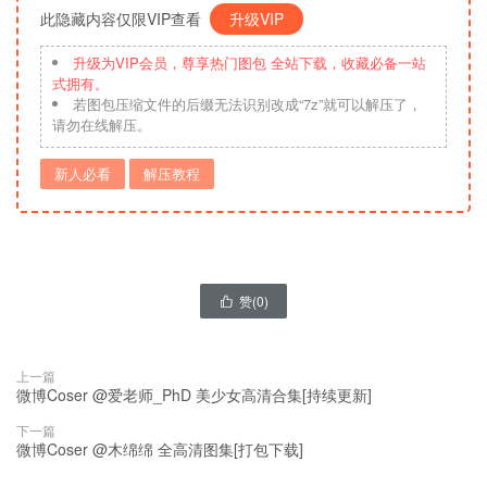
此隐藏内容仅限VIP查看
升级VIP
升级为VIP会员，尊享热门图包 全站下载，收藏必备一站
式拥有。
若图包压缩文件的后缀无法识别改成“7z”就可以解压了，
请勿在线解压。
新人必看
解压教程
赞(
0
)

上一篇
微博Coser @爱老师_PhD 美少女高清合集[持续更新]
下一篇
微博Coser @木绵绵 全高清图集[打包下载]