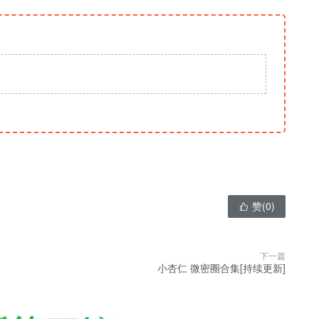
赞(
0
)

下一篇
小杏仁 微密圈合集[持续更新]