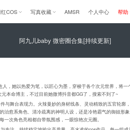
网红COS
写真收藏
AMSR
个人中心
帮助
阿九儿baby 微密圈合集[持续更新]
ser达人，她以热爱为笔，以匠心为墨，穿梭于各个次元世界，将
的次元本命博主，不过目前她微博抖音都GG了，搜索不到了~
形条件与舞台表现力。火辣曼妙的身材线条、灵动精致的五官轮廓
的治愈系角色、清冷疏离的神明人设，还是冷艳霸气的御姐形象
每一次角色亮相都自带氛围感，一眼惊艳次元圈。
诚与专注，持续稳定地输出高质量、高水准的cos作品。每一组