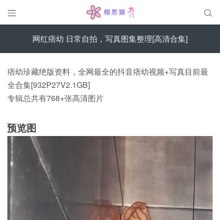


网红痞幼 日常自拍，写真图集整理[高清合集]
痞幼珍藏绝版资料，全网最全的抖音痞幼视频+写真目前最
全合集[932P27V2.1GB]
专辑总共有768+张高清图片
预览图