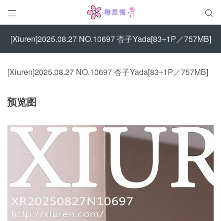


[Xiuren]2025.08.27 NO.10697 杏子Yada[83+1P／757MB]
[Xiuren]2025.08.27 NO.10697 杏子Yada[83+1P／757MB]
预览图