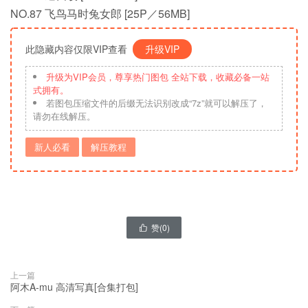
NO.87 飞鸟马时兔女郎 [25P／56MB]
此隐藏内容仅限VIP查看
升级VIP
升级为VIP会员，尊享热门图包 全站下载，收藏必备一站
式拥有。
若图包压缩文件的后缀无法识别改成“7z”就可以解压了，
请勿在线解压。
新人必看
解压教程
赞(
0
)

上一篇
阿木A-mu 高清写真[合集打包]