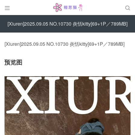


[Xiuren]2025.09.05 NO.10730 炎恬kitty[69+1P／789MB]
[Xiuren]2025.09.05 NO.10730 炎恬kitty[69+1P／789MB]
预览图