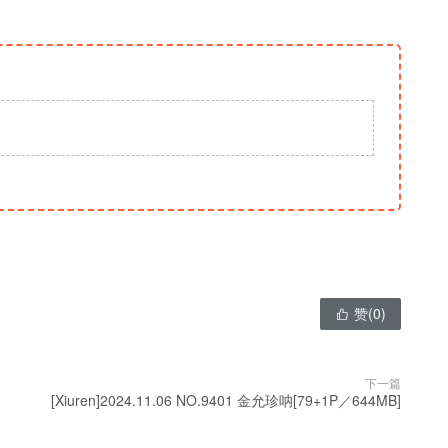
赞(
0
)

下一篇
[Xiuren]2024.11.06 NO.9401 金允珍呐[79+1P／644MB]