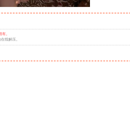
拥有。
勿在线解压。