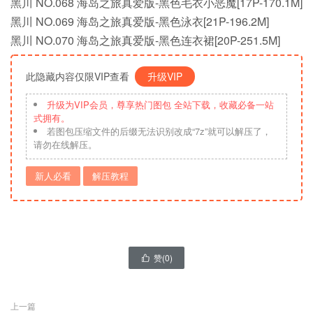
黑川 NO.068 海岛之旅真爱版-黑色毛衣小恶魔[17P-170.1M]
黑川 NO.069 海岛之旅真爱版-黑色泳衣[21P-196.2M]
黑川 NO.070 海岛之旅真爱版-黑色连衣裙[20P-251.5M]
此隐藏内容仅限VIP查看
升级VIP
升级为VIP会员，尊享热门图包 全站下载，收藏必备一站
式拥有。
若图包压缩文件的后缀无法识别改成“7z”就可以解压了，
请勿在线解压。
新人必看
解压教程
赞(
0
)

上一篇