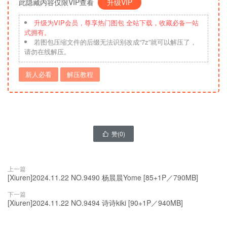
此隐藏内容仅限VIP查看
升级VIP
升级为VIP会员，尊享热门图包 全站下载，收藏必备一站
式拥有。
若图包压缩文件的后缀无法识别改成“7z”就可以解压了，
请勿在线解压。
新人必看
解压教程
赞(
0
)

上一篇
[Xiuren]2024.11.22 NO.9490 杨晨晨Yome [85+1P／790MB]
下一篇
[Xiuren]2024.11.22 NO.9494 诗诗kiki [90+1P／940MB]