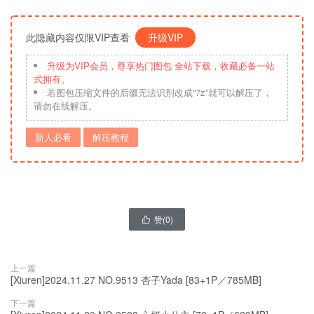
此隐藏内容仅限VIP查看
升级VIP
升级为VIP会员，尊享热门图包 全站下载，收藏必备一站
式拥有。
若图包压缩文件的后缀无法识别改成“7z”就可以解压了，
请勿在线解压。
新人必看
解压教程
赞(
0
)

上一篇
[Xiuren]2024.11.27 NO.9513 杏子Yada [83+1P／785MB]
下一篇