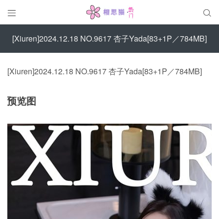


[Xiuren]2024.12.18 NO.9617 杏子Yada[83+1P／784MB]
[Xiuren]2024.12.18 NO.9617 杏子Yada[83+1P／784MB]
预览图