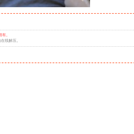
拥有。
勿在线解压。