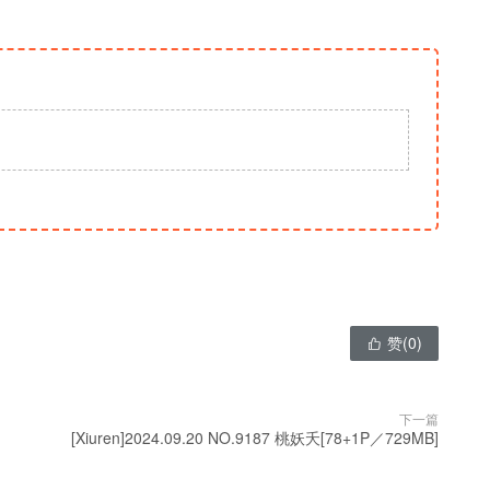
赞(
0
)

下一篇
[Xiuren]2024.09.20 NO.9187 桃妖夭[78+1P／729MB]