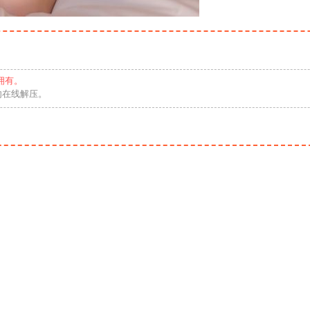
拥有。
勿在线解压。