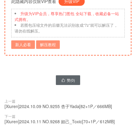
此隐藏内容仅限VIP查看
升级VIP
升级为VIP会员，尊享热门图包 全站下载，收藏必备一站
式拥有。
若图包压缩文件的后缀无法识别改成“7z”就可以解压了，
请勿在线解压。
新人必看
解压教程
赞(
0
)

上一篇
[Xiuren]2024.10.09 NO.9255 杏子Yada[82+1P／666MB]
下一篇
[Xiuren]2024.10.11 NO.9268 妲己_Toxic[70+1P／612MB]