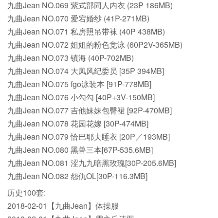
九曲Jean NO.069 紫式部同人内衣 (23P 186MB)
九曲Jean NO.070 爱宕婚纱 (41P-271MB)
九曲Jean NO.071 私房照吊带袜 (40P 438MB)
九曲Jean NO.072 姐姐的粉色竞泳 (60P2V-365MB)
九曲Jean NO.073 镇海 (40P-702MB)
九曲Jean NO.074 大凤风纪委员 [35P 394MB]
九曲Jean NO.075 fgo泳装本 [91P-778MB]
九曲Jean NO.076 小勾勾 [40P+3V-150MB]
九曲Jean NO.077 吉他妹妹包臀裙 [92P-470MB]
九曲Jean NO.078 花园花嫁 [30P-474MB]
九曲Jean NO.079 恰巴耶夫睡衣 [20P／193MB]
九曲Jean NO.080 黑兽三本[67P-535.6MB]
九曲Jean NO.081 涩九九暗黑玫瑰[30P-205.6MB]
九曲Jean NO.082 怨仇OL[30P-116.3MB]
历史100套:
2018-02-01【九曲Jean】体操服