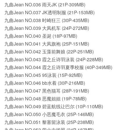
九曲Jean NO.036 雨天JK (21P-309MB)
九曲Jean NO.037 JK透明制服 (21P-153MB)
九曲Jean NO.038 时崎狂三 (30P-435MB)
九曲Jean NO.039 大凤机车 (24P-272MB)
九曲Jean NO.040 圣诞 (18P-97MB)
九曲Jean NO.041 大凤旗袍 (25P-151MB)
九曲Jean NO.042 玉藻前舞娘 (22P-251MB)
九曲Jean NO.043 霞之丘诗羽泳装 (24P-228MB)
九曲Jean NO.044 霞之丘诗羽夏季校服 (40P-349MB)
九曲Jean NO.045 95泳装 (15P-92MB)
九曲Jean NO.046 bb水着 (30P-216MB)
九曲Jean NO.047 黑色猫耳 (28P-191MB)
九曲Jean NO.048 恶魔姐姐 (19P-78MB)
九曲Jean NO.049 碧蓝航线让巴尔 (10P-110MB)
九曲Jean NO.050 小恶魔毛衣 (25P-146MB)
九曲Jean NO.051 黎塞留泳装 (25P-238MB)
九曲Jean NO.052 萤火虫场照 (24P-187MB)