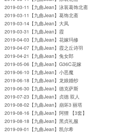
2019-03-11【九曲Jean】泳装葛饰北斋
2019-03-11【九曲Jean】葛饰北斋
2019-03-14【九曲Jean】大凤
2019-03-31【九曲Jean】霞
2019-04-03【九曲Jean】花嫁玛修
2019-04-07【九曲Jean】霞之丘诗羽
2019-04-21【九曲Jean】兔女郎
2019-05-06【九曲Jean】G36C花嫁
2019-06-10【九曲Jean】小恶魔
2019-06-18【九曲Jean】龙娘婚纱
2019-06-30【九曲Jean】德克萨斯
2019-07-23【九曲Jean】贞德 双人
2019-08-02【九曲Jean】崩坏3 丽塔
2019-08-16【九曲Jean】阿狸 【3套】
2019-08-18【九曲Jean】黑贞礼服
2019-09-01【九曲Jean】凯尔希