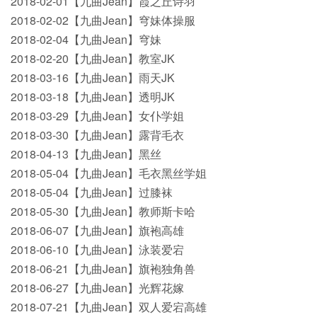
2018-02-01【九曲Jean】霞之丘诗羽
2018-02-02【九曲Jean】穹妹体操服
2018-02-04【九曲Jean】穹妹
2018-02-20【九曲Jean】教室JK
2018-03-16【九曲Jean】雨天JK
2018-03-18【九曲Jean】透明JK
2018-03-29【九曲Jean】女仆学姐
2018-03-30【九曲Jean】露背毛衣
2018-04-13【九曲Jean】黑丝
2018-05-04【九曲Jean】毛衣黑丝学姐
2018-05-04【九曲Jean】过膝袜
2018-05-30【九曲Jean】教师斯卡哈
2018-06-07【九曲Jean】旗袍高雄
2018-06-10【九曲Jean】泳装爱宕
2018-06-21【九曲Jean】旗袍独角兽
2018-06-27【九曲Jean】光辉花嫁
2018-07-21【九曲Jean】双人爱宕高雄