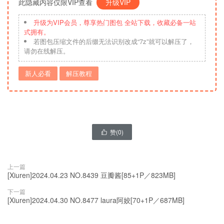
此隐藏内容仅限VIP查看
升级VIP
升级为VIP会员，尊享热门图包 全站下载，收藏必备一站
式拥有。
若图包压缩文件的后缀无法识别改成“7z”就可以解压了，
请勿在线解压。
新人必看
解压教程
赞(
0
)

上一篇
[Xiuren]2024.04.23 NO.8439 豆瓣酱[85+1P／823MB]
下一篇
[Xiuren]2024.04.30 NO.8477 laura阿姣[70+1P／687MB]