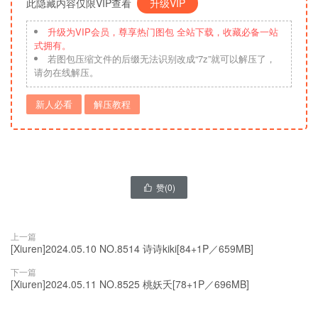
此隐藏内容仅限VIP查看
升级VIP
升级为VIP会员，尊享热门图包 全站下载，收藏必备一站
式拥有。
若图包压缩文件的后缀无法识别改成“7z”就可以解压了，
请勿在线解压。
新人必看
解压教程
赞(
0
)

上一篇
[Xiuren]2024.05.10 NO.8514 诗诗kiki[84+1P／659MB]
下一篇
[Xiuren]2024.05.11 NO.8525 桃妖夭[78+1P／696MB]