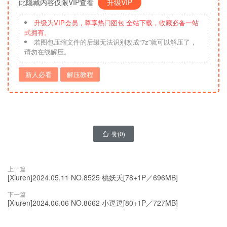
此隐藏内容仅限VIP查看
升级VIP
升级为VIP会员，尊享热门图包 全站下载，收藏必备一站
式拥有。
若图包压缩文件的后缀无法识别改成“7z”就可以解压了，
请勿在线解压。
新人必看
解压教程
赞(
0
)

上一篇
[Xiuren]2024.05.11 NO.8525 桃妖夭[78+1P／696MB]
下一篇
[Xiuren]2024.06.06 NO.8662 小逗逗[80+1P／727MB]