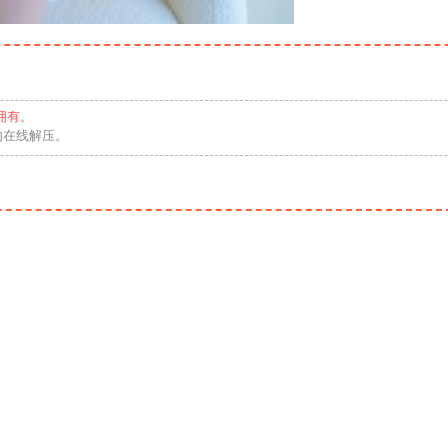
拥有。
勿在线解压。