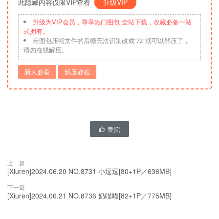
此隐藏内容仅限VIP查看
升级VIP
升级为VIP会员，尊享热门图包 全站下载，收藏必备一站
式拥有。
若图包压缩文件的后缀无法识别改成“7z”就可以解压了，
请勿在线解压。
新人必看
解压教程
赞(
0
)

上一篇
[Xiuren]2024.06.20 NO.8731 小逗逗[80+1P／636MB]
下一篇
[Xiuren]2024.06.21 NO.8736 奶喵喵[82+1P／775MB]