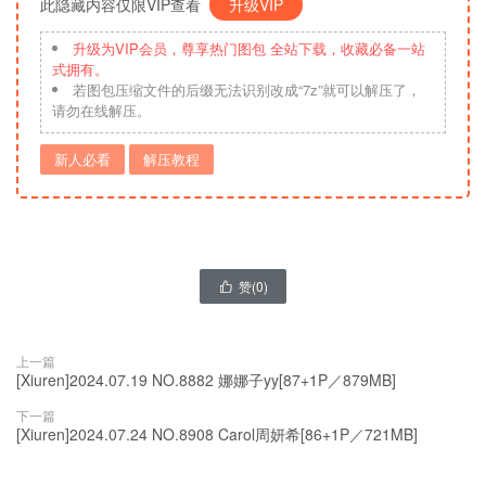
此隐藏内容仅限VIP查看
升级VIP
升级为VIP会员，尊享热门图包 全站下载，收藏必备一站
式拥有。
若图包压缩文件的后缀无法识别改成“7z”就可以解压了，
请勿在线解压。
新人必看
解压教程
赞(
0
)

上一篇
[Xiuren]2024.07.19 NO.8882 娜娜子yy[87+1P／879MB]
下一篇
[Xiuren]2024.07.24 NO.8908 Carol周妍希[86+1P／721MB]