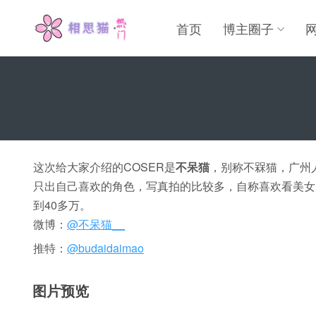
首页
博主圈子
这次给大家介绍的COSER是
不呆猫
，别称不槑猫，广州人
只出自己喜欢的角色，写真拍的比较多，自称喜欢看美女
到40多万。
微博：
@不呆猫__
推特：
@budaidaimao
图片预览