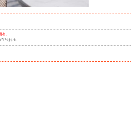
拥有。
勿在线解压。