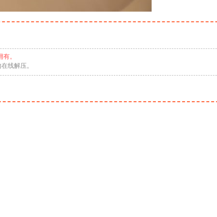
拥有。
勿在线解压。