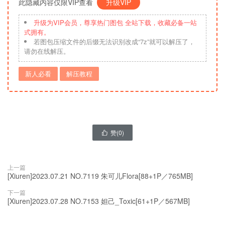
此隐藏内容仅限VIP查看
升级VIP
升级为VIP会员，尊享热门图包 全站下载，收藏必备一站
式拥有。
若图包压缩文件的后缀无法识别改成“7z”就可以解压了，
请勿在线解压。
新人必看
解压教程
赞(
0
)

上一篇
[Xiuren]2023.07.21 NO.7119 朱可儿Flora[88+1P／765MB]
下一篇
[Xiuren]2023.07.28 NO.7153 妲己_Toxic[61+1P／567MB]