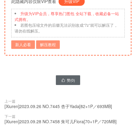
此隐藏内容仅限VIP查看
升级VIP
升级为VIP会员，尊享热门图包 全站下载，收藏必备一站
式拥有。
若图包压缩文件的后缀无法识别改成“7z”就可以解压了，
请勿在线解压。
新人必看
解压教程
赞(
0
)

上一篇
[Xiuren]2023.09.26 NO.7445 杏子Yada[82+1P／693MB]
下一篇
[Xiuren]2023.09.28 NO.7458 朱可儿Flora[70+1P／720MB]