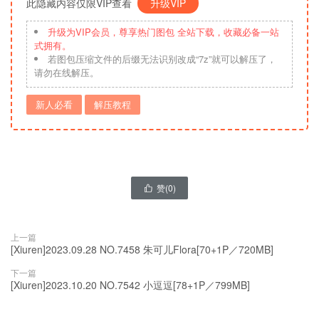
此隐藏内容仅限VIP查看
升级VIP
升级为VIP会员，尊享热门图包 全站下载，收藏必备一站
式拥有。
若图包压缩文件的后缀无法识别改成“7z”就可以解压了，
请勿在线解压。
新人必看
解压教程
赞(
0
)

上一篇
[Xiuren]2023.09.28 NO.7458 朱可儿Flora[70+1P／720MB]
下一篇
[Xiuren]2023.10.20 NO.7542 小逗逗[78+1P／799MB]