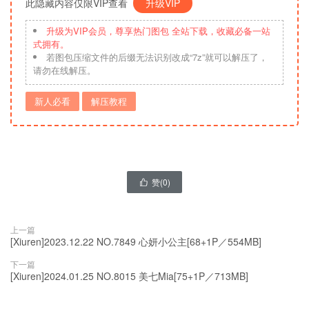
此隐藏内容仅限VIP查看
升级VIP
升级为VIP会员，尊享热门图包 全站下载，收藏必备一站
式拥有。
若图包压缩文件的后缀无法识别改成“7z”就可以解压了，
请勿在线解压。
新人必看
解压教程
赞(
0
)

上一篇
[Xiuren]2023.12.22 NO.7849 心妍小公主[68+1P／554MB]
下一篇
[Xiuren]2024.01.25 NO.8015 美七Mia[75+1P／713MB]