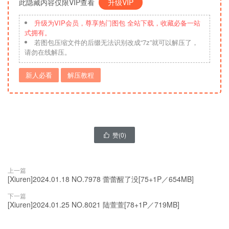
此隐藏内容仅限VIP查看
升级VIP
升级为VIP会员，尊享热门图包 全站下载，收藏必备一站
式拥有。
若图包压缩文件的后缀无法识别改成“7z”就可以解压了，
请勿在线解压。
新人必看
解压教程
赞(
0
)

上一篇
[Xiuren]2024.01.18 NO.7978 蕾蕾醒了没[75+1P／654MB]
下一篇
[Xiuren]2024.01.25 NO.8021 陆萱萱[78+1P／719MB]