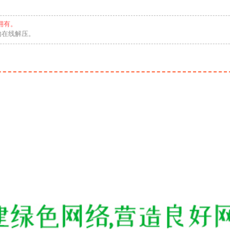
拥有。
勿在线解压。