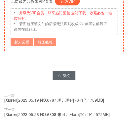
此隐藏内容仅限VIP查看
升级VIP
升级为VIP会员，尊享热门图包 全站下载，收藏必备一站
式拥有。
若图包压缩文件的后缀无法识别改成“7z”就可以解压了，
请勿在线解压。
新人必看
解压教程
赞(
0
)

上一篇
[Xiuren]2023.05.19 NO.6767 玥儿玥er[76+1P／789MB]
下一篇
[Xiuren]2023.05.26 NO.6808 朱可儿Flora[70+1P／572MB]