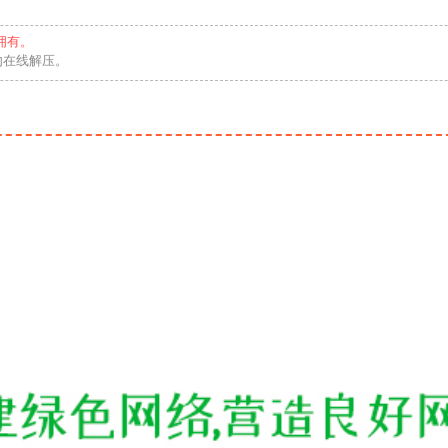
拥有。
勿在线解压。