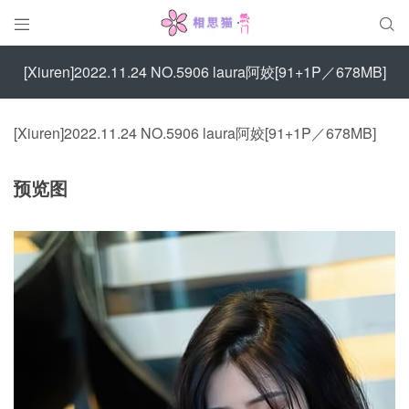


[Xiuren]2022.11.24 NO.5906 laura阿姣[91+1P／678MB]
[Xiuren]2022.11.24 NO.5906 laura阿姣[91+1P／678MB]
预览图