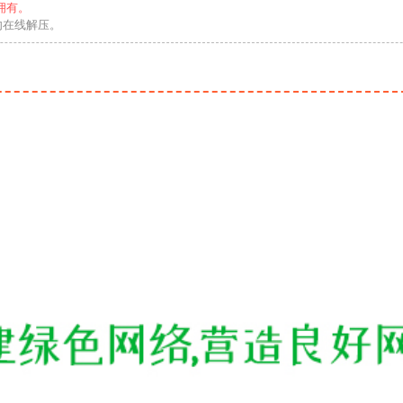
拥有。
勿在线解压。