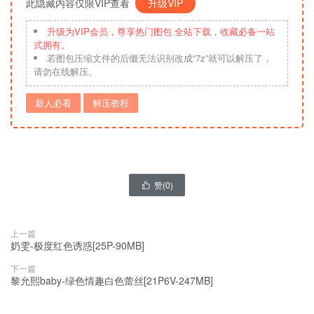
此隐藏内容仅限VIP查看
升级VIP
升级为VIP会员，尊享热门图包 全站下载，收藏必备一站
式拥有。
若图包压缩文件的后缀无法识别改成“7z”就可以解压了，
请勿在线解压。
新人必看
解压教程
赞(
0
)

上一篇
奶雯-极度红色诱惑[25P-90MB]
下一篇
黎允熙baby-绿色情趣白色蕾丝[21P6V-247MB]