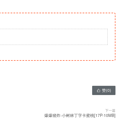
赞(
0
)

下一篇
爆爆猪炸-小树林丁字卡蜜桃[17P-10MB]