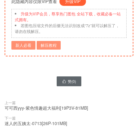
此隐藏内容仅限VIP查看
升级VIP
升级为VIP会员，尊享热门图包 全站下载，收藏必备一站
式拥有。
若图包压缩文件的后缀无法识别改成“7z”就可以解压了，
请勿在线解压。
新人必看
解压教程
赞(
0
)

上一篇
可可西yyy-紫色情趣超大福利[19P3V-81MB]
下一篇
迷人的五姨太-0713[26P-101MB]