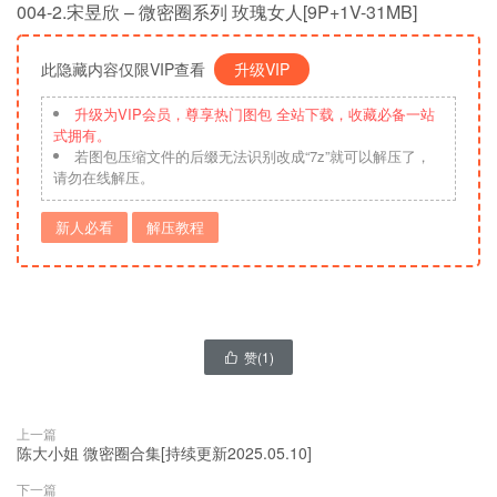
004-2.宋昱欣 – 微密圈系列 玫瑰女人[9P+1V-31MB]
此隐藏内容仅限VIP查看
升级VIP
升级为VIP会员，尊享热门图包 全站下载，收藏必备一站
式拥有。
若图包压缩文件的后缀无法识别改成“7z”就可以解压了，
请勿在线解压。
新人必看
解压教程
赞(
1
)

上一篇
陈大小姐 微密圈合集[持续更新2025.05.10]
下一篇