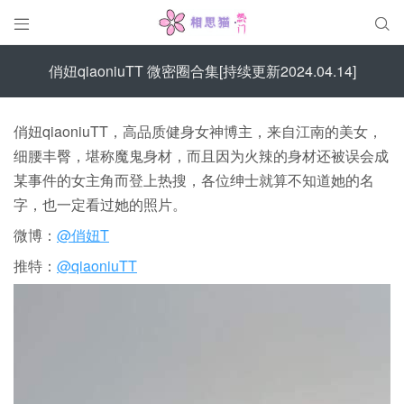


俏妞qiaoniuTT 微密圈合集[持续更新2024.04.14]
俏妞qiaoniuTT，高品质健身女神博主，来自江南的美女，
细腰丰臀，堪称魔鬼身材，而且因为火辣的身材还被误会成
某事件的女主角而登上热搜，各位绅士就算不知道她的名
字，也一定看过她的照片。
微博：
@俏妞T
推特：
@qiaoniuTT