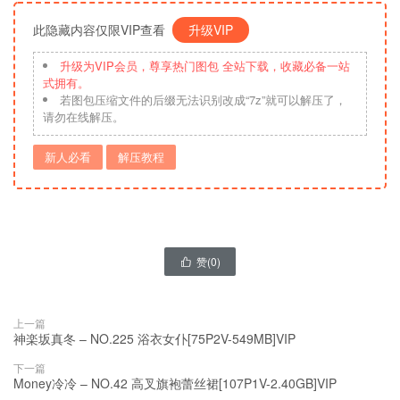
此隐藏内容仅限VIP查看
升级VIP
升级为VIP会员，尊享热门图包 全站下载，收藏必备一站
式拥有。
若图包压缩文件的后缀无法识别改成“7z”就可以解压了，
请勿在线解压。
新人必看
解压教程
赞(
0
)

上一篇
神楽坂真冬 – NO.225 浴衣女仆[75P2V-549MB]VIP
下一篇
Money冷冷 – NO.42 高叉旗袍蕾丝裙[107P1V-2.40GB]VIP